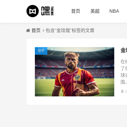
首页
英超
NBA
首页
包含"金玟哉"标签的文章
德甲
在
了
球
围