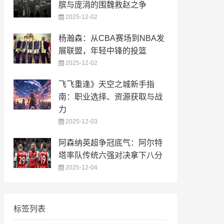
膑与庞涓的围魏救赵之争
2025-12-02
杨瀚森：从CBA赛场到NBA发
展联盟，年轻中锋的投篮
2025-12-02
飞飞重逢》天空之城新手指
南：职业选择、资源获取与战
力
2025-12-03
阿森纳英超争冠底气：阿尔特
塔率队传统六强对决拿下八分
2025-12-04
标签列表