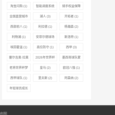
淘宝闪购
(1)
智能调度系统
骑手权益保障
(1)
(1)
全国直营城市
湖人
(3)
开拓者
(1)
推广
(1)
西部前八
(1)
利拉德
(1)
杨瀚森
(2)
利物浦
(1)
安菲尔德球场
斯洛特
(1)
(1)
埃因霍温
(1)
高位防守
(1)
西甲
(3)
塞尔吉奥·拉莫
2026年世界杯
墨西哥球队蒙
斯
(1)
(1)
特雷
(1)
老将世界杯梦
皇马
(2)
欧冠八强
(1)
想
(1)
西甲球队
(1)
里夫斯
(2)
阿森纳
(2)
年轻球员成长
(1)
地图