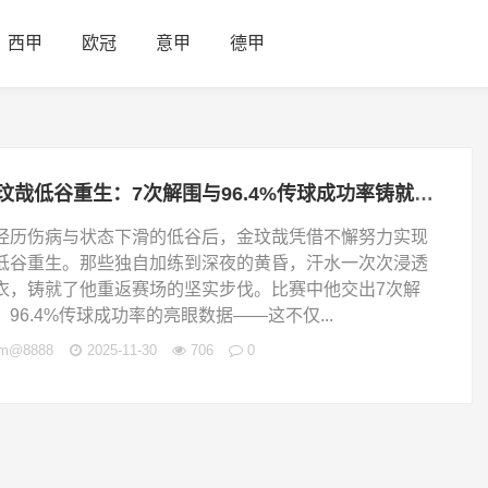
西甲
欧冠
意甲
德甲
金玟哉低谷重生：7次解围与96.4%传球成功率铸就球队防线支柱
经历伤病与状态下滑的低谷后，金玟哉凭借不懈努力实现
低谷重生。那些独自加练到深夜的黄昏，汗水一次次浸透
衣，铸就了他重返赛场的坚实步伐。比赛中他交出7次解
、96.4%传球成功率的亮眼数据——这不仅...
jm@8888
2025-11-30
706
0