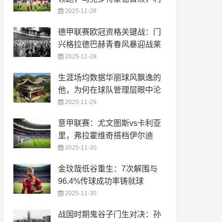
2025-11-28
德甲联赛欧冠资格关键战：门
兴格拉德巴赫青春风暴迎战莱
2025-11-28
生涯场均数据华丽球风飘逸的
他，为何在球队管理层眼中沦
2025-11-29
意甲联赛：尤文图斯vs卡利亚
里，弗拉霍维奇搭档伊尔迪
2025-11-30
金玟哉低谷重生：7次解围与
96.4%传球成功率铸就球
2025-11-30
战国时期鬼谷子门生对决：孙