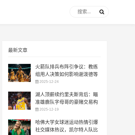
最新文章
火箭队排兵布阵引争议：教练
组用人决策如何影响谢泼德等
2025-12-24
湖人顶薪续约里夫斯背后：瞄
准雄鹿队字母哥的豪赌交易构
2025-12-19
哈佛大学女球迷运动热情引爆
社交媒体热议，凯尔特人队比