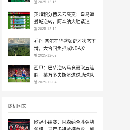
2025-12-16
英超积分榜风云突变：皇马遭
曼城逆转，阿森纳大胜紧追
2025-12-12
乔丹·普尔在华盛顿奇才状态下
滑，大合同负担成NBA交
2025-12-09
西甲：巴萨逆转马竞豪取五连
胜，莱万多夫斯基进球助球队
2025-12-04
随机图文
欧冠小组赛：阿森纳全胜强势
领跑，马竞多特蒙德首败，利