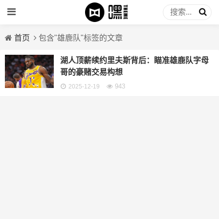
首页
包含"雄鹿队"标签的文章
湖人顶薪续约里夫斯背后：瞄准雄鹿队字母
哥的豪赌交易构想
943
2025-12-19