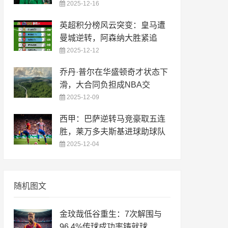
2025-12-16
英超积分榜风云突变：皇马遭
曼城逆转，阿森纳大胜紧追
2025-12-12
乔丹·普尔在华盛顿奇才状态下
滑，大合同负担成NBA交
2025-12-09
西甲：巴萨逆转马竞豪取五连
胜，莱万多夫斯基进球助球队
2025-12-04
随机图文
金玟哉低谷重生：7次解围与
96.4%传球成功率铸就球