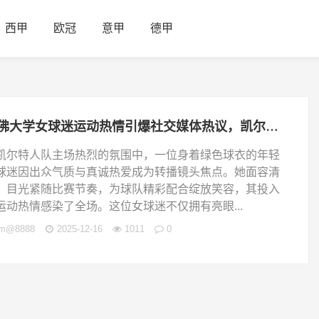
西甲
欧冠
意甲
德甲
哈佛大学女球迷运动热情引爆社交媒体热议，凯尔特人队比赛因她添彩
凯尔特人队主场热烈的氛围中，一位身着绿色球衣的年轻
球迷因出众气质与真诚热爱成为转播镜头焦点。她面容清
，目光紧随比赛节奏，为球队精彩配合绽放笑容，其投入
运动热情感染了全场。这位女球迷不仅拥有亮眼...
jm@8888
2025-12-16
1011
0