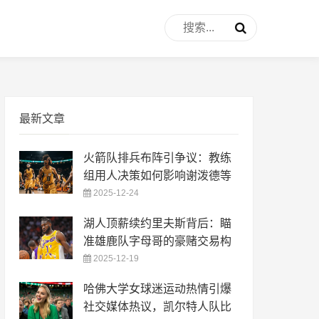
最新文章
火箭队排兵布阵引争议：教练
组用人决策如何影响谢泼德等
2025-12-24
湖人顶薪续约里夫斯背后：瞄
准雄鹿队字母哥的豪赌交易构
2025-12-19
哈佛大学女球迷运动热情引爆
社交媒体热议，凯尔特人队比