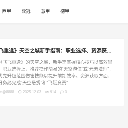
西甲
欧冠
意甲
德甲
飞飞重逢》天空之城新手指南：职业选择、资源获取与战力提升全攻略
《飞飞重逢》的天空之城，新手需掌握核心技巧以高效冒
。职业选择上，推荐操作简易的“天空游侠”或“元素法师”，
优先升级范围伤害技能以提升前期效率。资源获取方面，
日务必完成“天空悬赏”和“飞艇竞赛”...
jm@8888
2025-12-03
914
0