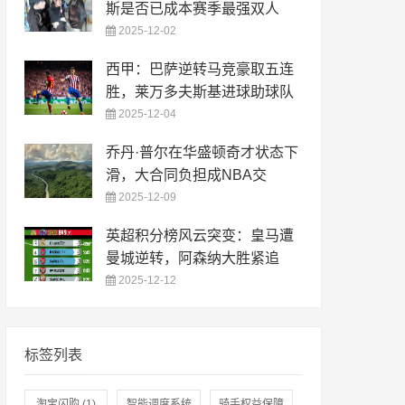
斯是否已成本赛季最强双人
2025-12-02
西甲：巴萨逆转马竞豪取五连
胜，莱万多夫斯基进球助球队
2025-12-04
乔丹·普尔在华盛顿奇才状态下
滑，大合同负担成NBA交
2025-12-09
英超积分榜风云突变：皇马遭
曼城逆转，阿森纳大胜紧追
2025-12-12
标签列表
淘宝闪购
(1)
智能调度系统
骑手权益保障