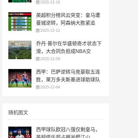
2025-12-16
英超积分榜风云突变：皇马遭
曼城逆转，阿森纳大胜紧追
2025-12-12
乔丹·普尔在华盛顿奇才状态下
滑，大合同负担成NBA交
2025-12-09
西甲：巴萨逆转马竞豪取五连
胜，莱万多夫斯基进球助球队
2025-12-04
随机图文
西甲球队欧冠八强仅剩皇马，
英超俱乐部占据半壁江山