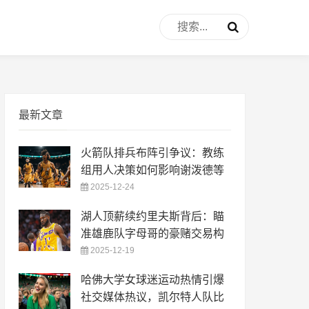
最新文章
火箭队排兵布阵引争议：教练
组用人决策如何影响谢泼德等
2025-12-24
湖人顶薪续约里夫斯背后：瞄
准雄鹿队字母哥的豪赌交易构
2025-12-19
哈佛大学女球迷运动热情引爆
社交媒体热议，凯尔特人队比