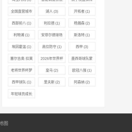
(1)
(1)
全国直营城市
湖人
(3)
开拓者
(1)
推广
(1)
西部前八
(1)
利拉德
(1)
杨瀚森
(2)
利物浦
(1)
安菲尔德球场
斯洛特
(1)
(1)
埃因霍温
(1)
高位防守
(1)
西甲
(3)
塞尔吉奥·拉莫
2026年世界杯
墨西哥球队蒙
斯
(1)
(1)
特雷
(1)
老将世界杯梦
皇马
(2)
欧冠八强
(1)
想
(1)
西甲球队
(1)
里夫斯
(2)
阿森纳
(2)
年轻球员成长
(1)
地图