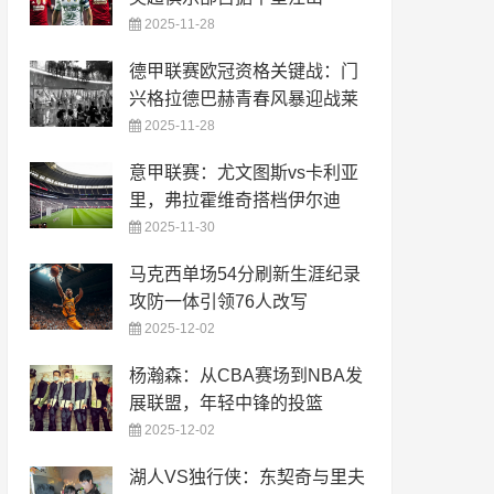
2025-11-28
德甲联赛欧冠资格关键战：门
兴格拉德巴赫青春风暴迎战莱
2025-11-28
意甲联赛：尤文图斯vs卡利亚
里，弗拉霍维奇搭档伊尔迪
2025-11-30
马克西单场54分刷新生涯纪录
攻防一体引领76人改写
2025-12-02
杨瀚森：从CBA赛场到NBA发
展联盟，年轻中锋的投篮
2025-12-02
湖人VS独行侠：东契奇与里夫